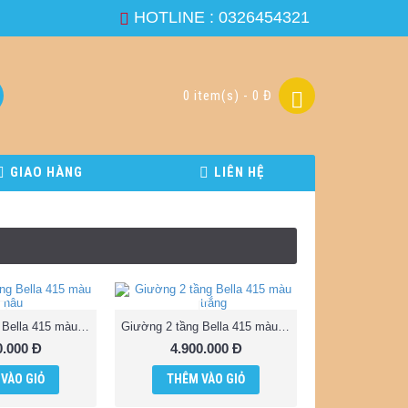
HOTLINE : 0326454321
0 item(s) - 0 Đ
GIAO HÀNG
LIÊN HỆ
GIƯỜNG 3 TẦN
Giường 2 tầng Bella 415 màu nâu
Giường 2 tầng Bella 415 màu trắng
0.000 Đ
4.900.000 Đ
VÀO GIỎ
THÊM VÀO GIỎ
GIƯỜNG TẦNG