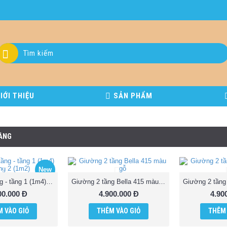
IỚI THIỆU
SẢN PHẨM
TẦNG
New
Giường 2 tầng - tầng 1 (1m4) tầng 2 (1m2)
Giường 2 tầng Bella 415 màu gỗ
00.000 Đ
4.900.000 Đ
4.90
 VÀO GIỎ
THÊM VÀO GIỎ
THÊM 