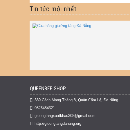
Tin tức mới nhất
QUEENBEE SHOP
389 Cách Mạng Tháng 8, Quận Cẩm Lệ, Đà Nẵng
0326454321
giuongtangxuatkhau308@gmail.com
http://giuongtangdanang.org